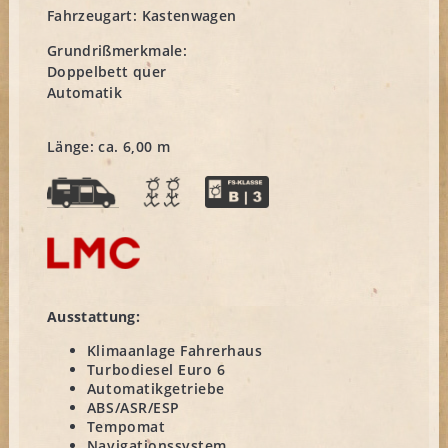
Fahrzeugart:
Kastenwagen
Grundrißmerkmale:
Doppelbett quer
Automatik
Länge: ca. 6,00 m
Ausstattung:
Klimaanlage Fahrerhaus
Turbodiesel Euro 6
Automatikgetriebe
ABS/ASR/ESP
Tempomat
Navigationssystem